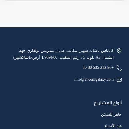
كاياباش-باشاك شهير. مكاتب عدنان مندريس بولفاري جهة
الشمال A2 بلوك 7C رقم المكتب: 60/(1/989 أرض/باشاكشهر)
+90 212 535 80 80
info@encomgalaxy.com
أنواع المشاريع
جاهز للسكن
قيد الأنشاء