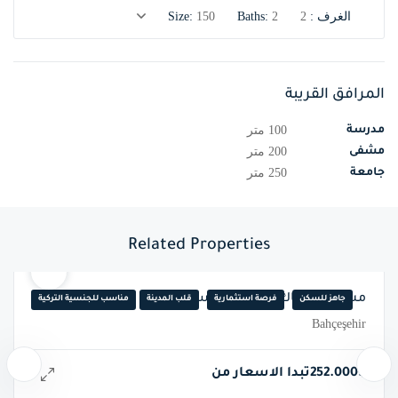
الغرف :
2
2
Baths:
150
Size:
المرافق القريبة
100 متر
مدرسة
200 متر
مشفى
250 متر
جامعة
Related Properties
مشروع باشاك شهير A2 (إسطنبول)
جاهز للسكن
فرصة استثمارية
قلب المدينة
مناسب للجنسية التركية
Bahçeşehir
252.000$تبدا الاسعار من