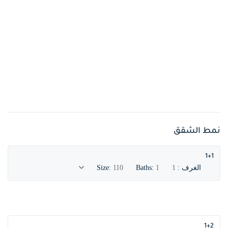
نمط الشقق
1+1
الغرف :
1
1
Baths:
110
Size:
1+2