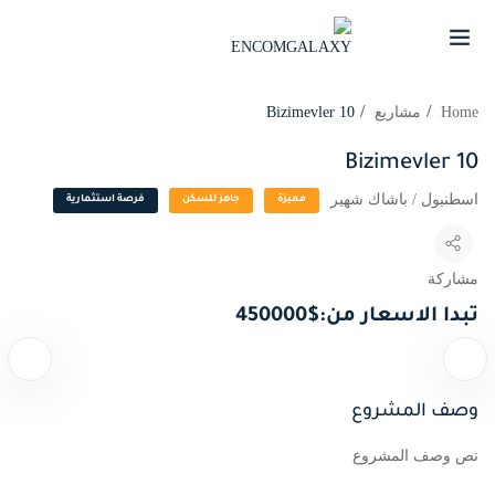
Home
مشاريع
Bizimevler 10
Bizimevler 10
اسطنبول / باشاك شهير
مميزة
جاهز للسكن
فرصة استثمارية
مشاركة
تبدا الاسعار من:
$
450000
وصف المشروع
نص وصف المشروع