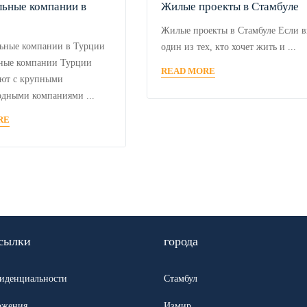
льные компании в
Жилые проекты в Стамбуле
Жилые проекты в Стамбуле Если 
ьные компании в Турции
один из тех, кто хочет жить и ...
ные компании Турции
READ MORE
ют с крупными
дными компаниями ...
RE
сылки
города
иденциальности
Стамбул
ожения
Измир