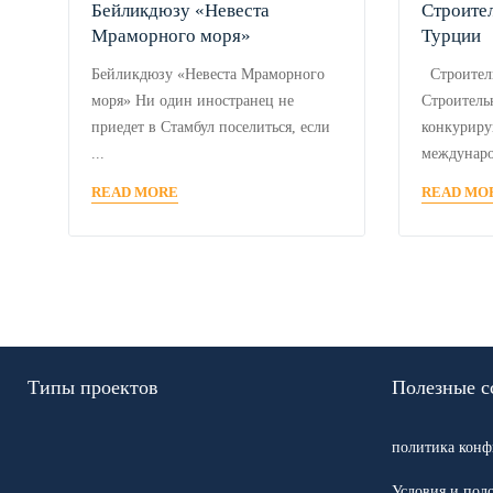
Бейликдюзу «Невеста
Строите
Мраморного моря»
Турции
Бейликдюзу «Невеста Мраморного
Строител
моря» Ни один иностранец не
Строитель
приедет в Стамбул поселиться, если
конкуриру
...
междунаро
READ MORE
READ MO
Типы проектов
Полезные с
политика конф
Условия и пол