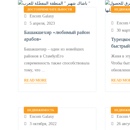
ДОСТОПРИМЕЧАТЕЛЬНОСТИ
НЕДВИЖ
Encom Galaxy
Encom 
5 апреля, 2023
30 март
Башакшехир «любимый район
арабов»
Турецко
быстрый
Башакшехир – один из новейших
получит
районов в СтамбулЕго
Живя в эт
современность также способствовала
Чтобы быт
тому, что ...
обновлений
READ MORE
READ MO
НЕДВИЖИМОСТЬ
НЕДВИЖ
Encom Galaxy
Encom 
3 октября, 2022
26 авгу